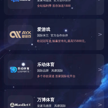
技术探讨
校园招聘
以我媒介、展你雄才
社会招聘
理想照见现实 梦想照见未来
联系伊特技术团队
获取定制化解决方案
微信