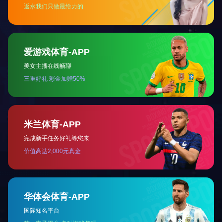
联系我们
获取定制化解决方案
产品筛选
18032816787
support@evo-techina.com
EVO-TEC
订阅我们的最新动态
订阅
视频号
公众号
抖音号
营业执照
网站建设：中企动力
石家庄
|
标签