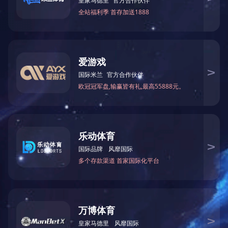
1
即刻咨询，开启智能驱动之旅
您是否正在为特定的物料搬运难题而困扰？您是否在寻找一种更高
效、更经济的线性驱动方式？您是否想了解刚性链如何能具体应用于
您的生产流程，为您带来实实在在的效益提升？别再犹豫！现在就联
系伊特的专家顾问团队。
免费方案咨询