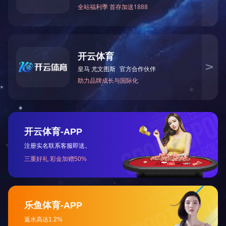
无论您处于项目的哪个阶段，我们都乐于为您提供初步的技术交流和
方案建议。
快速原型验证（视项目情况而定）
对于一些复杂或创新性的应用，我们可协助进行概念设计和初步验
证。
全程技术支持
从项目初期的需求分析，到方案设计、生产制造，再到现场安装调试
和后期维护，伊特将为您提供全生命周期的技术支持。